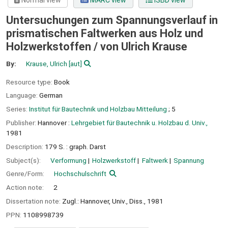
Normal view
MARC view
ISBD view
Untersuchungen zum Spannungsverlauf in
prismatischen Faltwerken aus Holz und
Holzwerkstoffen /
von Ulrich Krause
By:
Krause, Ulrich
[aut]
Resource type:
Book
Language:
German
Series:
Institut für Bautechnik und Holzbau Mitteilung
; 5
Publisher:
Hannover :
Lehrgebiet für Bautechnik u. Holzbau d. Univ.,
1981
Description:
179 S. : graph. Darst
Subject(s):
Verformung
Holzwerkstoff
Faltwerk
Spannung
Genre/Form:
Hochschulschrift
Action note:
2
Dissertation note:
Zugl.: Hannover, Univ., Diss., 1981
PPN:
1108998739