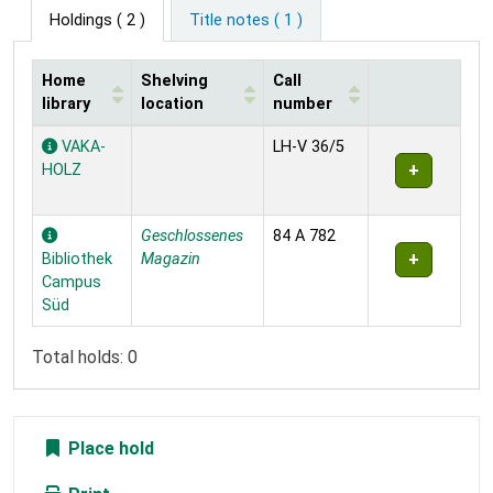
Holdings
( 2 )
Title notes ( 1 )
Home
Shelving
Call
library
location
number
Holdings
VAKA-
LH-V 36/5
HOLZ
Geschlossenes
84 A 782
Bibliothek
Magazin
Campus
Süd
Total holds: 0
Place hold