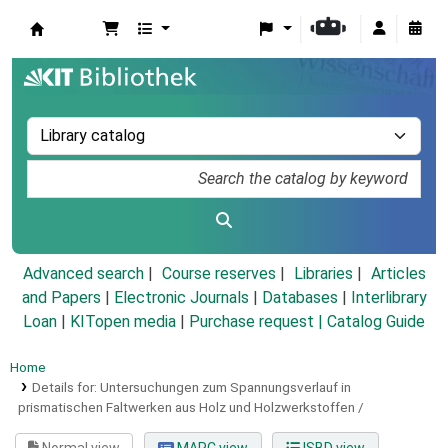
Koha online
Advanced search
Course reserves
Libraries
Articles
and Papers
|
Electronic Journals
|
Databases
|
Interlibrary
Loan
|
KITopen media
|
Purchase request |
Catalog Guide
Home
Details for:
Untersuchungen zum Spannungsverlauf in
prismatischen Faltwerken aus Holz und Holzwerkstoffen /