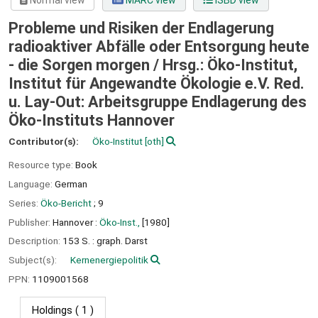
Normal view
MARC view
ISBD view
Probleme und Risiken der Endlagerung
radioaktiver Abfälle oder Entsorgung heute
- die Sorgen morgen /
Hrsg.: Öko-Institut,
Institut für Angewandte Ökologie e.V. Red.
u. Lay-Out: Arbeitsgruppe Endlagerung des
Öko-Instituts Hannover
Contributor(s):
Öko-Institut
[oth]
Resource type:
Book
Language:
German
Series:
Öko-Bericht
; 9
Publisher:
Hannover :
Öko-Inst.,
[1980]
Description:
153 S. : graph. Darst
Subject(s):
Kernenergiepolitik
PPN:
1109001568
Holdings
( 1 )