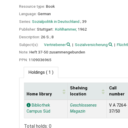
Resource type:
Book
Language:
German
Series:
Sozialpolitik in Deutschland
; 39
Publisher:
Stuttgart :
Kohlhammer,
1962
Description:
26 S ; 8
Subject(s):
Vertriebener
Sozialversicherung
Flücht
Note:
Heft 37-50 zusammengebunden
PPN:
1109036965
Holdings
( 1 )
Shelving
Call
Home library
location
number
Holdings
Bibliothek
Geschlossenes
V A 7264-
Campus Süd
Magazin
37/50
Total holds: 0