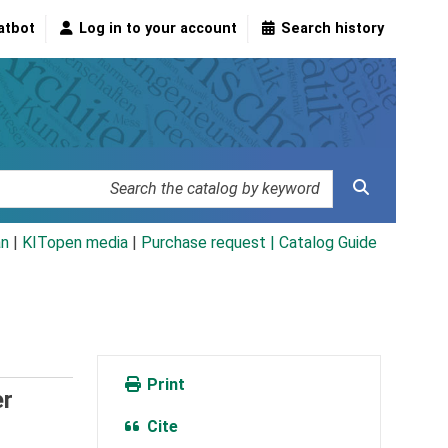
atbot
Log in to your account
Search history
an
|
KITopen media
|
Purchase request |
Catalog Guide
Print
er
Cite