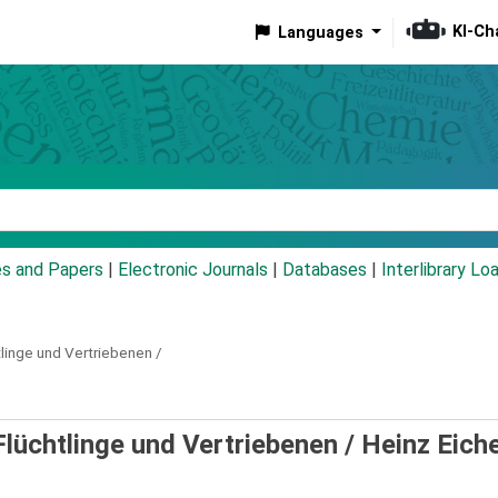
KI-Ch
Languages
eyword
es and Papers
|
Electronic Journals
|
Databases
|
Interlibrary Lo
linge und Vertriebenen /
Flüchtlinge und Vertriebenen /
Heinz Eich