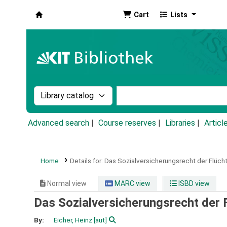
Cart
Lists
Koha online
Search the catalog by:
Search the catalog by k
Advanced search
Course reserves
Libraries
Articl
Home
Details for:
Das Sozialversicherungsrecht der Flücht
Normal view
MARC view
ISBD view
Das Sozialversicherungsrecht der 
By:
Eicher, Heinz
[aut]