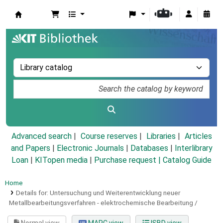
Koha online
Advanced search
Course reserves
Libraries
Articles
and Papers
|
Electronic Journals
|
Databases
|
Interlibrary
Loan
|
KITopen media
|
Purchase request |
Catalog Guide
Home
Details for:
Untersuchung und Weiterentwicklung neuer
Metallbearbeitungsverfahren - elektrochemische Bearbeitung /