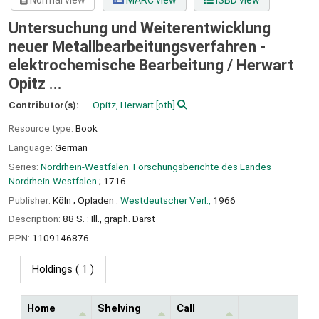
Normal view
MARC view
ISBD view
Untersuchung und Weiterentwicklung
neuer Metallbearbeitungsverfahren -
elektrochemische Bearbeitung /
Herwart
Opitz ...
Contributor(s):
Opitz, Herwart
[oth]
Resource type:
Book
Language:
German
Series:
Nordrhein-Westfalen. Forschungsberichte des Landes
Nordrhein-Westfalen
; 1716
Publisher:
Köln ;
Opladen :
Westdeutscher Verl.,
1966
Description:
88 S. : Ill., graph. Darst
PPN:
1109146876
Holdings
( 1 )
Home
Shelving
Call