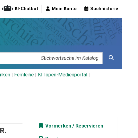
KI-Chatbot
Mein Konto
Suchhistorie
nken
|
Fernleihe
|
KITopen-Medienportal
|
Vormerken
R.