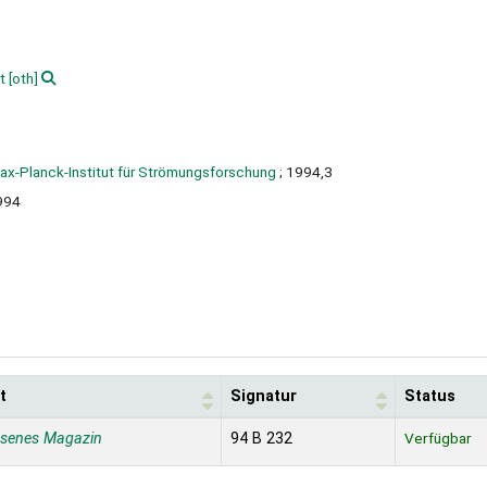
t
[oth]
Max-Planck-Institut für Strömungsforschung
; 1994,3
994
t
Signatur
Status
ssenes Magazin
94 B 232
Verfügbar