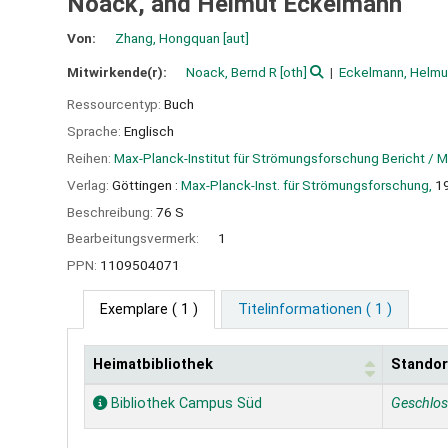
Noack, and Helmut Eckelmann
Von:
Zhang, Hongquan
[aut]
Mitwirkende(r):
Noack, Bernd R
[oth]
Eckelmann, Helmu
Ressourcentyp:
Buch
Sprache:
Englisch
Reihen:
Max-Planck-Institut für Strömungsforschung Bericht / 
Verlag:
Göttingen :
Max-Planck-Inst. für Strömungsforschung,
1
Beschreibung:
76 S
Bearbeitungsvermerk:
1
PPN:
1109504071
Exemplare
( 1 )
Titelinformationen ( 1 )
Heimatbibliothek
Standor
Exemplare
Bibliothek Campus Süd
Geschlo