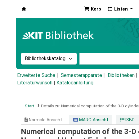
Korb
Listen
Koha
Suche im Katalog nach:
Stichwortsuche im Ka
Erweiterte Suche
Semesterapparate
Bibliotheken
Literaturwunsch
|
Kataloganleitung
Start
Details zu:
Numerical computation of the 3-D cylinde
Normale Ansicht
MARC-Ansicht
ISBD
Numerical computation of the 3-D 