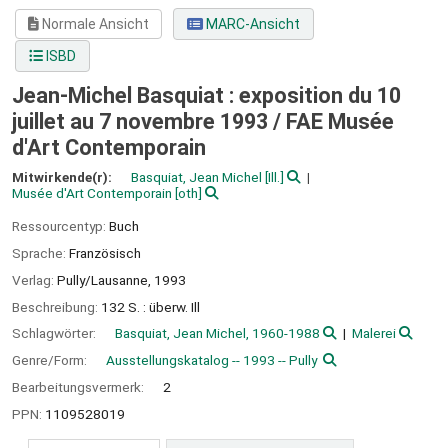
Normale Ansicht
MARC-Ansicht
ISBD
Jean-Michel Basquiat : exposition du 10
juillet au 7 novembre 1993 /
FAE Musée
d'Art Contemporain
Mitwirkende(r):
Basquiat, Jean Michel
[Ill.]
Musée d'Art Contemporain
[oth]
Ressourcentyp:
Buch
Sprache:
Französisch
Verlag:
Pully/Lausanne,
1993
Beschreibung:
132 S. : überw. Ill
Schlagwörter:
Basquiat, Jean Michel, 1960-1988
Malerei
Genre/Form:
Ausstellungskatalog -- 1993 -- Pully
Bearbeitungsvermerk:
2
PPN:
1109528019