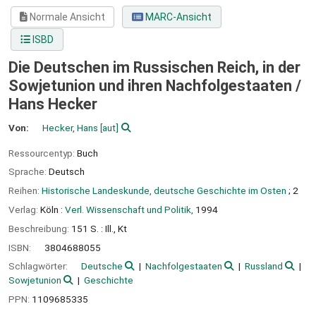
Normale Ansicht
MARC-Ansicht
ISBD
Die Deutschen im Russischen Reich, in der
Sowjetunion und ihren Nachfolgestaaten /
Hans Hecker
Von:
Hecker, Hans
[aut]
Ressourcentyp:
Buch
Sprache:
Deutsch
Reihen:
Historische Landeskunde, deutsche Geschichte im Osten
; 2
Verlag:
Köln :
Verl. Wissenschaft und Politik,
1994
Beschreibung:
151 S. : Ill., Kt
ISBN:
3804688055
Schlagwörter:
Deutsche
Nachfolgestaaten
Russland
Sowjetunion
Geschichte
PPN:
1109685335