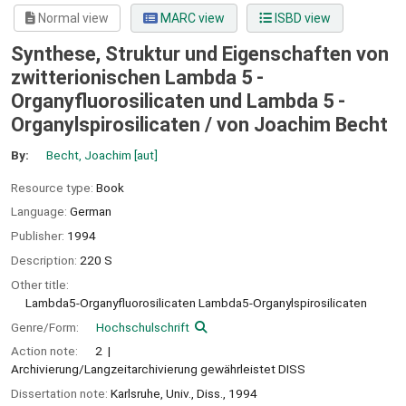
Normal view
MARC view
ISBD view
Synthese, Struktur und Eigenschaften von
zwitterionischen Lambda 5 -
Organyfluorosilicaten und Lambda 5 -
Organylspirosilicaten /
von Joachim Becht
By:
Becht, Joachim
[aut]
Resource type:
Book
Language:
German
Publisher:
1994
Description:
220 S
Other title:
Lambda5-Organyfluorosilicaten Lambda5-Organylspirosilicaten
Genre/Form:
Hochschulschrift
Action note:
2
Archivierung/Langzeitarchivierung gewährleistet DISS
Dissertation note:
Karlsruhe, Univ., Diss., 1994