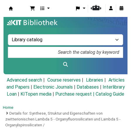
Koha online
Advanced search
Course reserves
Libraries
Articles
and Papers
|
Electronic Journals
|
Databases
|
Interlibrary
Loan
|
KITopen media
|
Purchase request |
Catalog Guide
Home
Details for:
Synthese, Struktur und Eigenschaften von
zwitterionischen Lambda 5 - Organyfluorosilicaten und Lambda 5 -
Organylspirosilicaten /