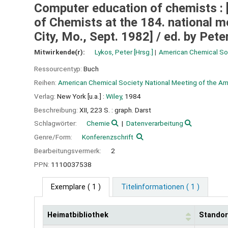
Computer education of chemists :
of Chemists at the 184. national 
City, Mo., Sept. 1982] /
ed. by Pete
Mitwirkende(r):
Lykos, Peter
[Hrsg.]
American Chemical So
Ressourcentyp:
Buch
Reihen:
American Chemical Society. National Meeting of the A
Verlag:
New York [u.a.] :
Wiley,
1984
Beschreibung:
XII, 223 S. : graph. Darst
Schlagwörter:
Chemie
Datenverarbeitung
Genre/Form:
Konferenzschrift
Bearbeitungsvermerk:
2
PPN:
1110037538
Exemplare
( 1 )
Titelinformationen ( 1 )
Heimatbibliothek
Standor