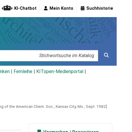
KI-Chatbot
Mein Konto
Suchhistorie
nken
|
Fernleihe
|
KITopen-Medienportal
|
g of the American Chem. Soc., Kansas City, Mo., Sept. 1982]