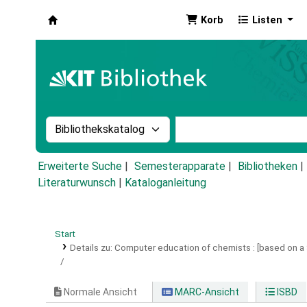
Korb
Listen
Koha
Suche im Katalog nach:
Stichwortsuche im Ka
Erweiterte Suche
Semesterapparate
Bibliotheken
Literaturwunsch
|
Kataloganleitung
Start
Details zu:
Computer education of chemists :
[based on a
/
Normale Ansicht
MARC-Ansicht
ISBD