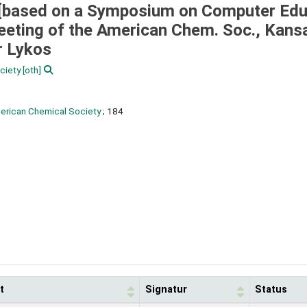
 [based on a Symposium on Computer Edu
meeting of the American Chem. Soc., Kans
r Lykos
ciety
[oth]
merican Chemical Society
; 184
t
Signatur
Status