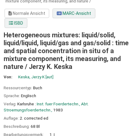
mixture component, its measuring, and nature /
Normale Ansicht
MARC-Ansicht
ISBD
Heterogeneous mixtures: liquid/solid,
liquid/liquid, liquid/gas and gas/solid : time
and spatial concentration in situ of a
mixture component, its measuring, and
nature /
Jerzy K. Keska
Von:
Keska, Jerzy K
[aut]
Ressourcentyp:
Buch
Sprache:
Englisch
Verlag:
Karlsruhe :
Inst. fuer Foerdertechn., Abt.
Stroemungsfoerdertechn.,
1983
Auflage:
2. corrected ed
Beschreibung:
68 Bl
Bearbeitungsvermerk:
1