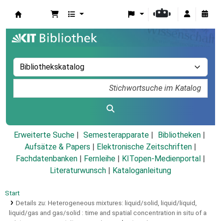
Koha
Erweiterte Suche
Semesterapparate
Bibliotheken
Aufsätze & Papers
|
Elektronische Zeitschriften
|
Fachdatenbanken
|
Fernleihe
|
KITopen-Medienportal
|
Literaturwunsch
|
Kataloganleitung
Start
Details zu:
Heterogeneous mixtures: liquid/solid, liquid/liquid,
liquid/gas and gas/solid :
time and spatial concentration in situ of a