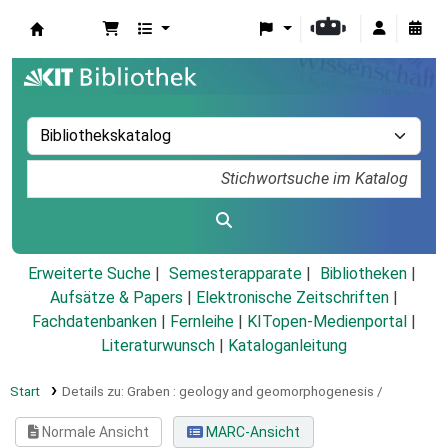
Koha
Erweiterte Suche
Semesterapparate
Bibliotheken
Aufsätze & Papers
|
Elektronische Zeitschriften
|
Fachdatenbanken
|
Fernleihe
|
KITopen-Medienportal
|
Literaturwunsch
|
Kataloganleitung
Start
Details zu:
Graben :
geology and geomorphogenesis /
Normale Ansicht
MARC-Ansicht