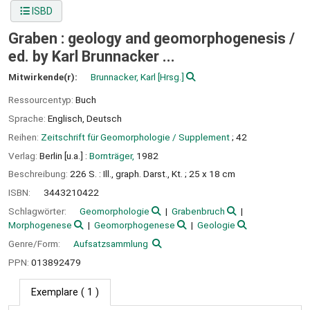
ISBD
Graben : geology and geomorphogenesis /
ed. by Karl Brunnacker ...
Mitwirkende(r):
Brunnacker, Karl
[Hrsg.]
Ressourcentyp:
Buch
Sprache:
Englisch
,
Deutsch
Reihen:
Zeitschrift für Geomorphologie / Supplement
; 42
Verlag:
Berlin [u.a.] :
Bornträger,
1982
Beschreibung:
226 S. : Ill., graph. Darst., Kt. ; 25 x 18 cm
ISBN:
3443210422
Schlagwörter:
Geomorphologie
Grabenbruch
Morphogenese
Geomorphogenese
Geologie
Genre/Form:
Aufsatzsammlung
PPN:
013892479
Exemplare
( 1 )