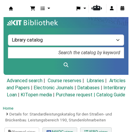
Koha online
Advanced search
Course reserves
Libraries
Articles
and Papers
|
Electronic Journals
|
Databases
|
Interlibrary
Loan
|
KITopen media
|
Purchase request |
Catalog Guide
Home
Details for:
Standardleistungskatalog für den Straßen- und
Brückenbau.
Leistungsbereich 190,
Stundenlohnarbeiten