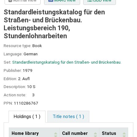
Normal view
MARC view
ISBD view
Standardleistungskatalog für den
Straßen- und Brückenbau.
Leistungsbereich 190,
Stundenlohnarbeiten
Resource type:
Book
Language:
German
Set:
Standardleistungskatalog für den Straßen- und Brückenbau.
Publisher:
1979
Edition:
2. Aufl
Description:
10 S
Action note:
3
PPN:
1110286767
Holdings
( 1 )
Title notes ( 1 )
Home library
Call number
Status