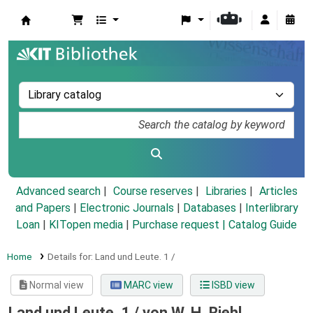
Koha online
Advanced search
Course reserves
Libraries
Articles
and Papers
|
Electronic Journals
|
Databases
|
Interlibrary
Loan
|
KITopen media
|
Purchase request |
Catalog Guide
Home
Details for:
Land und Leute.
1 /
Normal view
MARC view
ISBD view
Land und Leute. 1 /
von W. H. Riehl