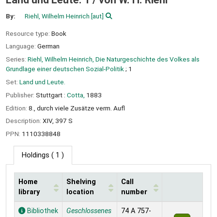
By:
Riehl, Wilhelm Heinrich
[aut]
Resource type:
Book
Language:
German
Series:
Riehl, Wilhelm Heinrich, Die Naturgeschichte des Volkes als
Grundlage einer deutschen Sozial-Politik
; 1
Set:
Land und Leute.
Publisher:
Stuttgart :
Cotta,
1883
Edition:
8., durch viele Zusätze verm. Aufl
Description:
XIV, 397 S
PPN:
1110338848
Holdings
( 1 )
Home
Shelving
Call
library
location
number
Holdings
Bibliothek
Geschlossenes
74 A 757-