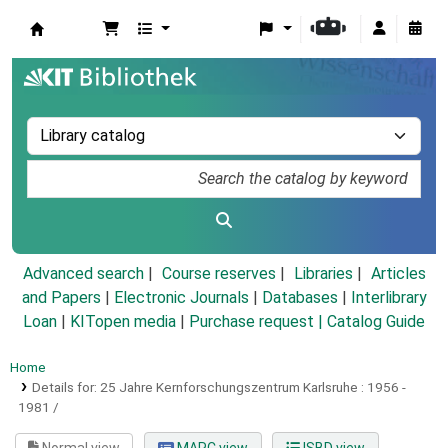
Koha online
Advanced search
Course reserves
Libraries
Articles
and Papers
|
Electronic Journals
|
Databases
|
Interlibrary
Loan
|
KITopen media
|
Purchase request |
Catalog Guide
Home
Details for:
25 Jahre Kernforschungszentrum Karlsruhe :
1956 -
1981 /