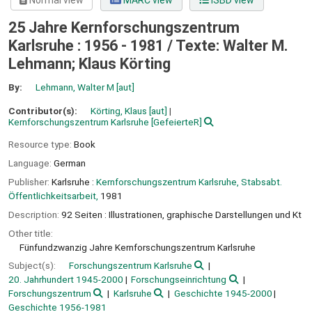
Normal view
MARC view
ISBD view
25 Jahre Kernforschungszentrum
Karlsruhe : 1956 - 1981 /
Texte: Walter M.
Lehmann; Klaus Körting
By:
Lehmann, Walter M
[aut]
Contributor(s):
Körting, Klaus
[aut]
Kernforschungszentrum Karlsruhe
[GefeierteR]
Resource type:
Book
Language:
German
Publisher:
Karlsruhe :
Kernforschungszentrum Karlsruhe, Stabsabt.
Öffentlichkeitsarbeit,
1981
Description:
92 Seiten : Illustrationen, graphische Darstellungen und Kt
Other title:
Fünfundzwanzig Jahre Kernforschungszentrum Karlsruhe
Subject(s):
Forschungszentrum Karlsruhe
20. Jahrhundert 1945-2000
Forschungseinrichtung
Forschungszentrum
Karlsruhe
Geschichte 1945-2000
Geschichte 1956-1981