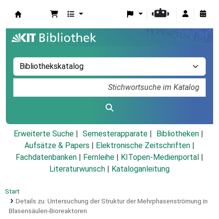
Koha
Erweiterte Suche
Semesterapparate
Bibliotheken
Aufsätze & Papers
|
Elektronische Zeitschriften
|
Fachdatenbanken
|
Fernleihe
|
KITopen-Medienportal
|
Literaturwunsch
|
Kataloganleitung
Start
Details zu:
Untersuchung der Struktur der Mehrphasenströmung in
Blasensäulen-Bioreaktoren