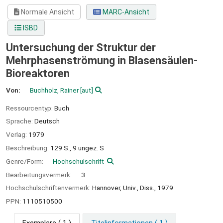
Normale Ansicht
MARC-Ansicht
ISBD
Untersuchung der Struktur der
Mehrphasenströmung in Blasensäulen-
Bioreaktoren
Von:
Buchholz, Rainer
[aut]
Ressourcentyp:
Buch
Sprache:
Deutsch
Verlag:
1979
Beschreibung:
129 S., 9 ungez. S
Genre/Form:
Hochschulschrift
Bearbeitungsvermerk:
3
Hochschulschriftenvermerk:
Hannover, Univ., Diss., 1979
PPN:
1110510500