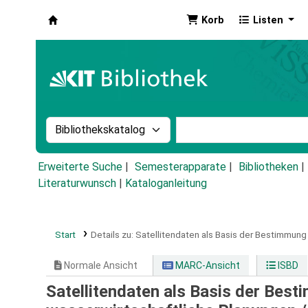
Korb
Listen
Koha
Suche im Katalog nach:
Stichwortsuche im Ka
Erweiterte Suche
Semesterapparate
Bibliotheken
Literaturwunsch
|
Kataloganleitung
Start
Details zu:
Satellitendaten als Basis der Bestimmung
Normale Ansicht
MARC-Ansicht
ISBD
Satellitendaten als Basis der Bes