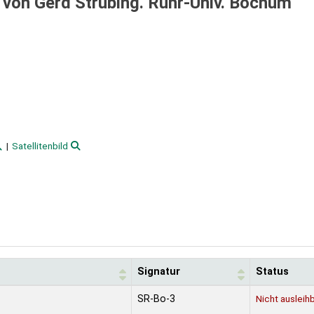
/
von Gerd Strübing. Ruhr-Univ. Bochum
Satellitenbild
Signatur
Status
SR-Bo-3
Nicht ausleih