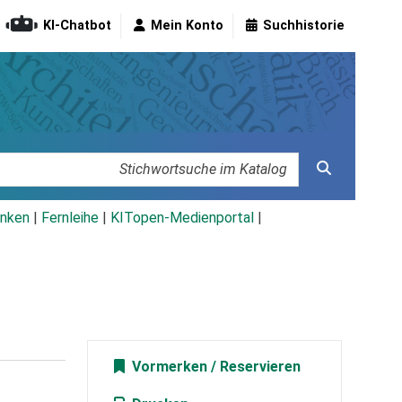
KI-Chatbot
Mein Konto
Suchhistorie
nken
|
Fernleihe
|
KITopen-Medienportal
|
Vormerken