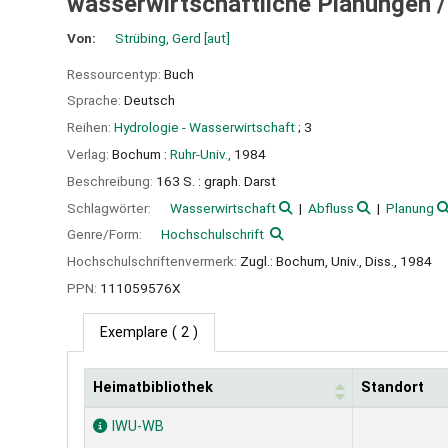
wasserwirtschaftliche Planungen 
Von:
Strübing, Gerd
[aut]
Ressourcentyp:
Buch
Sprache:
Deutsch
Reihen:
Hydrologie - Wasserwirtschaft
; 3
Verlag:
Bochum :
Ruhr-Univ.,
1984
Beschreibung:
163 S. : graph. Darst
Schlagwörter:
Wasserwirtschaft
Abfluss
Planung
Genre/Form:
Hochschulschrift
Hochschulschriftenvermerk:
Zugl.: Bochum, Univ., Diss., 1984
PPN:
111059576X
Exemplare
( 2 )
Heimatbibliothek
Standort
Exemplare
IWU-WB