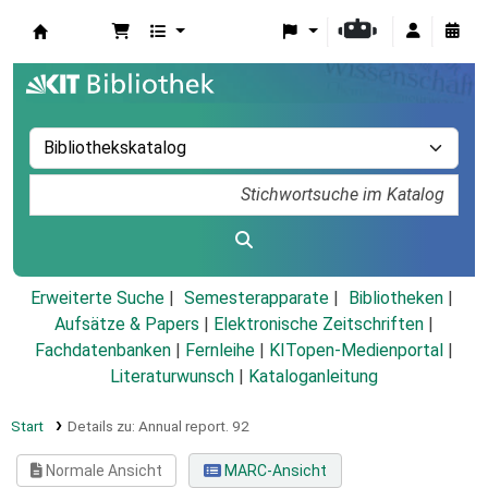
Koha
Erweiterte Suche
Semesterapparate
Bibliotheken
Aufsätze & Papers
|
Elektronische Zeitschriften
|
Fachdatenbanken
|
Fernleihe
|
KITopen-Medienportal
|
Literaturwunsch
|
Kataloganleitung
Start
Details zu:
Annual report.
92
Normale Ansicht
MARC-Ansicht