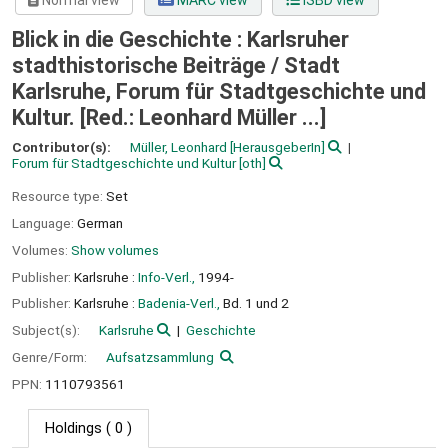
Normal view
MARC view
ISBD view
Blick in die Geschichte : Karlsruher
stadthistorische Beiträge /
Stadt
Karlsruhe, Forum für Stadtgeschichte und
Kultur. [Red.: Leonhard Müller ...]
Contributor(s):
Müller, Leonhard
[HerausgeberIn]
Forum für Stadtgeschichte und Kultur
[oth]
Resource type:
Set
Language:
German
Volumes:
Show volumes
Publisher:
Karlsruhe :
Info-Verl.,
1994-
Publisher:
Karlsruhe :
Badenia-Verl.,
Bd. 1 und 2
Subject(s):
Karlsruhe
Geschichte
Genre/Form:
Aufsatzsammlung
PPN:
1110793561
Holdings
( 0 )