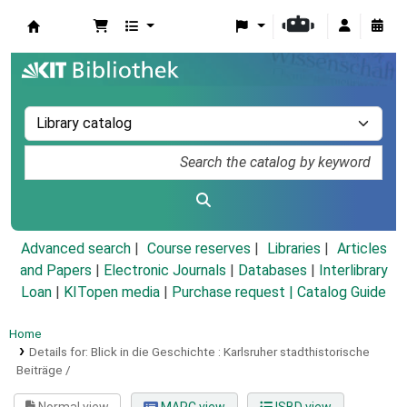
Koha online
Advanced search
Course reserves
Libraries
Articles
and Papers
|
Electronic Journals
|
Databases
|
Interlibrary
Loan
|
KITopen media
|
Purchase request |
Catalog Guide
Home
Details for:
Blick in die Geschichte :
Karlsruher stadthistorische
Beiträge /