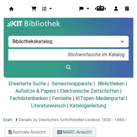
Koha
Erweiterte Suche
Semesterapparate
Bibliotheken
Aufsätze & Papers
|
Elektronische Zeitschriften
|
Fachdatenbanken
|
Fernleihe
|
KITopen-Medienportal
|
Literaturwunsch
|
Kataloganleitung
Start
Details zu:
Deutsches Schriftsteller-Lexikon, 1830 - 1880 /
Normale Ansicht
MARC-Ansicht