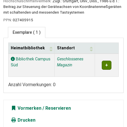
Hochschulschriftenvermerk:
Zugl.: Stuttgart, Univ., Diss., 1986 u.d.T.:
Beitrag zur Steuerung der Geräteachsen von Koordinatenmeßgeräten
mit schaltenden und messenden Tastsystemen
PPN:
027405915
Exemplare
( 1 )
Heimatbibliothek
Standort
Exemplare
Bibliothek Campus
Geschlossenes
Süd
Magazin
Anzahl Vormerkungen: 0
Vormerken
Drucken