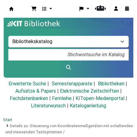
Koha
Erweiterte Suche
Semesterapparate
Bibliotheken
Aufsätze & Papers
|
Elektronische Zeitschriften
|
Fachdatenbanken
|
Fernleihe
|
KITopen-Medienportal
|
Literaturwunsch
|
Kataloganleitung
Start
Details zu:
Steuerung von Koordinatenmeßgeräten mit schaltenden
und messenden Tastsystemen /