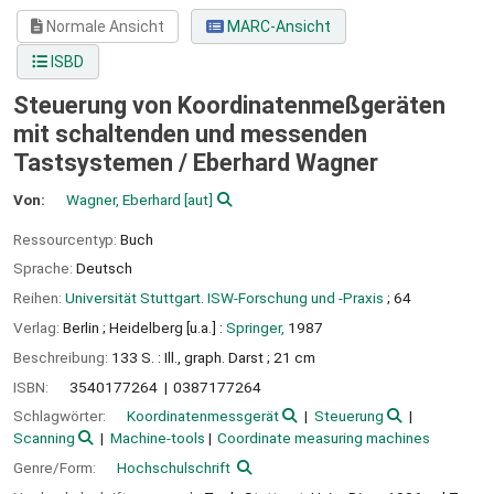
Normale Ansicht
MARC-Ansicht
ISBD
Steuerung von Koordinatenmeßgeräten
mit schaltenden und messenden
Tastsystemen /
Eberhard Wagner
Von:
Wagner, Eberhard
[aut]
Ressourcentyp:
Buch
Sprache:
Deutsch
Reihen:
Universität Stuttgart. ISW-Forschung und -Praxis
; 64
Verlag:
Berlin ;
Heidelberg [u.a.] :
Springer,
1987
Beschreibung:
133 S. : Ill., graph. Darst ; 21 cm
ISBN:
3540177264
0387177264
Schlagwörter:
Koordinatenmessgerät
Steuerung
Scanning
Machine-tools
Coordinate measuring machines
Genre/Form:
Hochschulschrift