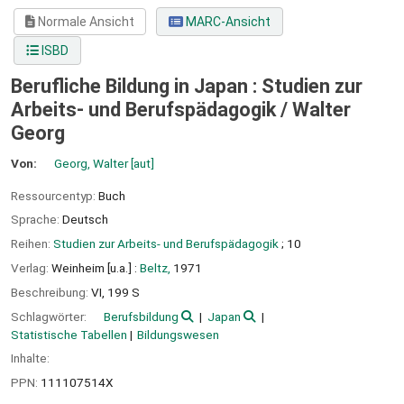
Normale Ansicht
MARC-Ansicht
ISBD
Berufliche Bildung in Japan : Studien zur
Arbeits- und Berufspädagogik /
Walter
Georg
Von:
Georg, Walter
[aut]
Ressourcentyp:
Buch
Sprache:
Deutsch
Reihen:
Studien zur Arbeits- und Berufspädagogik
; 10
Verlag:
Weinheim [u.a.] :
Beltz,
1971
Beschreibung:
VI, 199 S
Schlagwörter:
Berufsbildung
Japan
Statistische Tabellen
Bildungswesen
Inhalte:
PPN:
111107514X