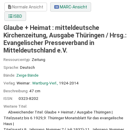
Normale Ansicht
MARC-Ansicht
ISBD
Glaube + Heimat : mitteldeutsche
Kirchenzeitung, Ausgabe Thüringen /
Hrsg.:
Evangelischer Presseverband in
Mitteldeutschland e.V.
Ressourcentyp:
Zeitung
Sprache:
Deutsch
Bände:
Zeige Bände
Verlag:
Weimar :
Wartburg-Verl.,
1924-2014
Beschreibung:
47 cm
ISSN:
0323-8202
Weitere Titel:
Abweichender Titel: Glaube + Heimat / Ausgabe Thüringen
Titelzusatz bis 6.1929,9: Thüringer Monatsblatt für das evangelische
Haus
Titelzusatz 9. Jahrgang, Nummer 7 (Juli 1932)-11. Jahrgang, Nummer