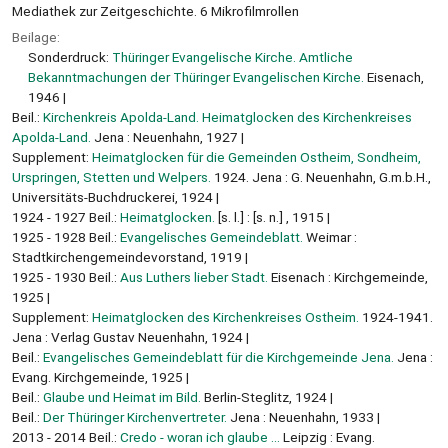
Mediathek zur Zeitgeschichte. 6 Mikrofilmrollen
Beilage:
Sonderdruck:
Thüringer Evangelische Kirche. Amtliche
Bekanntmachungen der Thüringer Evangelischen Kirche.
Eisenach,
1946
Beil.:
Kirchenkreis Apolda-Land. Heimatglocken des Kirchenkreises
Apolda-Land.
Jena : Neuenhahn, 1927
Supplement:
Heimatglocken für die Gemeinden Ostheim, Sondheim,
Urspringen, Stetten und Welpers.
1924. Jena : G. Neuenhahn, G.m.b.H.,
Universitäts-Buchdruckerei, 1924
1924 - 1927 Beil.:
Heimatglocken.
[s. l.] : [s. n.] , 1915
1925 - 1928 Beil.:
Evangelisches Gemeindeblatt.
Weimar :
Stadtkirchengemeindevorstand, 1919
1925 - 1930 Beil.:
Aus Luthers lieber Stadt.
Eisenach : Kirchgemeinde,
1925
Supplement:
Heimatglocken des Kirchenkreises Ostheim.
1924-1941.
Jena : Verlag Gustav Neuenhahn, 1924
Beil.:
Evangelisches Gemeindeblatt für die Kirchgemeinde Jena.
Jena :
Evang. Kirchgemeinde, 1925
Beil.:
Glaube und Heimat im Bild.
Berlin-Steglitz, 1924
Beil.:
Der Thüringer Kirchenvertreter.
Jena : Neuenhahn, 1933
2013 - 2014 Beil.:
Credo - woran ich glaube ...
Leipzig : Evang.