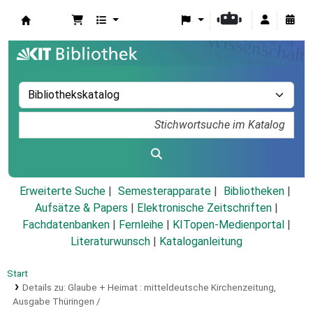
Koha
Erweiterte Suche
Semesterapparate
Bibliotheken
Aufsätze & Papers
|
Elektronische Zeitschriften
|
Fachdatenbanken
|
Fernleihe
|
KITopen-Medienportal
|
Literaturwunsch
|
Kataloganleitung
Start
Details zu:
Glaube + Heimat :
mitteldeutsche Kirchenzeitung,
Ausgabe Thüringen /