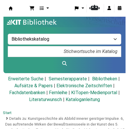
Koha
Erweiterte Suche
Semesterapparate
Bibliotheken
Aufsätze & Papers
|
Elektronische Zeitschriften
|
Fachdatenbanken
|
Fernleihe
|
KITopen-Medienportal
|
Literaturwunsch
|
Kataloganleitung
Start
Details zu:
Kunstgeschichte als Abbild innerer geistiger Impulse.
6,
Das auftretende Wirken der Bewußtseinsseele in der Kunst des 5.