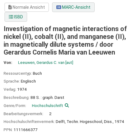
Normale Ansicht
MARC-Ansicht
ISBD
Investigation of magnetic interactions of
nickel (II), cobalt (II), and manganese (II),
in magnetically dilute systems /
door
Gerardus Cornelis Maria van Leeuwen
Von:
Leeuwen, Gerardus C. van
[aut]
Ressourcentyp:
Buch
Sprache:
Englisch
Verlag:
1974
Beschreibung:
88 S. : graph. Darst
Genre/Form:
Hochschulschrift
Bearbeitungsvermerk:
2
Hochschulschriftenvermerk:
Delft, Techn. Hogeschool, Diss., 1974
PPN:
1111666377