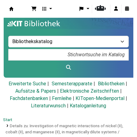
Koha
Erweiterte Suche
Semesterapparate
Bibliotheken
Aufsätze & Papers
|
Elektronische Zeitschriften
|
Fachdatenbanken
|
Fernleihe
|
KITopen-Medienportal
|
Literaturwunsch
|
Kataloganleitung
Start
Details zu:
Investigation of magnetic interactions of nickel (II),
cobalt (II), and manganese (II), in magnetically dilute systems /