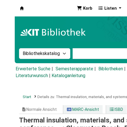
Korb
Listen
Koha
Suche im Katalog nach:
Stichwortsuche im Ka
Erweiterte Suche
Semesterapparate
Bibliotheken
Literaturwunsch
|
Kataloganleitung
Start
Details zu:
Thermal insulation, materials, and systems
Normale Ansicht
MARC-Ansicht
ISBD
Thermal insulation, materials, and 