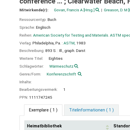
conference ... ; Clearwater Beach, F
Mitwirkende(r):
Govan, Francis A
[Hrsg.]
Greason, D. M
[
Ressourcentyp:
Buch
Sprache:
Englisch
Reihen:
American Society for Testing and Materials. ASTM speci
Verlag:
Philadelphia, Pa. :
ASTM,
1983
Beschreibung:
893 S. : Ill., graph. Darst
Weitere Titel:
Eighties
Schlagwörter:
Wärmeschutz
Genre/Form:
Konferenzschrift
Inhalte:
Bearbeitungsvermerk:
1
PPN:
1111747245
Exemplare
( 1 )
Titelinformationen ( 1 )
Heimatbibliothek
Standor