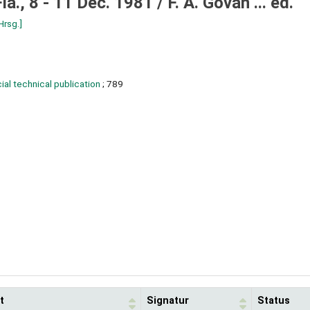
la., 8 - 11 Dec. 1981 /
F. A. Govan ... ed.
Hrsg.]
al technical publication
; 789
t
Signatur
Status