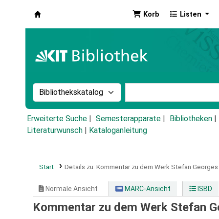
Korb
Listen
Koha
Suche im Katalog nach:
Stichwortsuche im Ka
Erweiterte Suche
Semesterapparate
Bibliotheken
Literaturwunsch
|
Kataloganleitung
Start
Details zu:
Kommentar zu dem Werk Stefan Georges
Normale Ansicht
MARC-Ansicht
ISBD
Kommentar zu dem Werk Stefan G