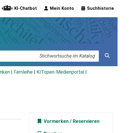
KI-Chatbot
Mein Konto
Suchhistorie
nken
|
Fernleihe
|
KITopen-Medienportal
|
Vormerken