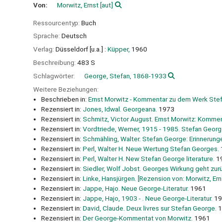
Von:
Morwitz, Ernst
[aut]
Ressourcentyp:
Buch
Sprache:
Deutsch
Verlag:
Düsseldorf [u.a.] :
Küpper,
1960
Beschreibung:
483 S
Schlagwörter:
George, Stefan, 1868-1933
Weitere Beziehungen:
Beschrieben in:
Ernst Morwitz - Kommentar zu dem Werk Ste
Rezensiert in:
Jones, Idwal. Georgeana.
1973
Rezensiert in:
Schmitz, Victor August. Ernst Morwitz: Kommen
Rezensiert in:
Vordtriede, Werner, 1915 - 1985. Stefan Geor
Rezensiert in:
Schmähling, Walter. Stefan George: Erinnerung
Rezensiert in:
Perl, Walter H. Neue Wertung Stefan Georges.
Rezensiert in:
Perl, Walter H. New Stefan George literature.
1
Rezensiert in:
Siedler, Wolf Jobst. Georges Wirkung geht zurüc
Rezensiert in:
Linke, Hansjürgen. [Rezension von: Morwitz, E
Rezensiert in:
Jappe, Hajo. Neue George-Literatur.
1961
Rezensiert in:
Jappe, Hajo, 1903 - . Neue George-Literatur.
19
Rezensiert in:
David, Claude. Deux livres sur Stefan George.
1
Rezensiert in:
Der George-Kommentat von Morwitz.
1961