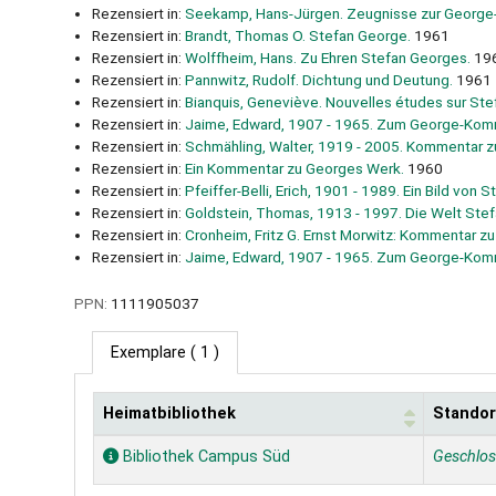
Rezensiert in:
Seekamp, Hans-Jürgen. Zeugnisse zur George
Rezensiert in:
Brandt, Thomas O. Stefan George.
1961
Rezensiert in:
Wolffheim, Hans. Zu Ehren Stefan Georges.
19
Rezensiert in:
Pannwitz, Rudolf. Dichtung und Deutung.
1961
Rezensiert in:
Bianquis, Geneviève. Nouvelles études sur Ste
Rezensiert in:
Jaime, Edward, 1907 - 1965. Zum George-Komm
Rezensiert in:
Schmähling, Walter, 1919 - 2005. Kommentar z
Rezensiert in:
Ein Kommentar zu Georges Werk.
1960
Rezensiert in:
Pfeiffer-Belli, Erich, 1901 - 1989. Ein Bild von 
Rezensiert in:
Goldstein, Thomas, 1913 - 1997. Die Welt Ste
Rezensiert in:
Cronheim, Fritz G. Ernst Morwitz: Kommentar z
Rezensiert in:
Jaime, Edward, 1907 - 1965. Zum George-Komm
PPN:
1111905037
Exemplare
( 1 )
Heimatbibliothek
Standor
Exemplare
Bibliothek Campus Süd
Geschlo