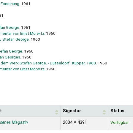
-Forschung.
1961
61
fan George.
1961
entar von Ernst Morwitz.
1960
u Stefan George.
1960
Stefan George.
1960
fan Georges.
1960
u dem Werk Stefan George. - Düsseldorf : Küpper, 1960.
1960
entar von Ernst Morwitz.
1960
t
Signatur
Status
ssenes Magazin
2004 A 4391
Verfügbar