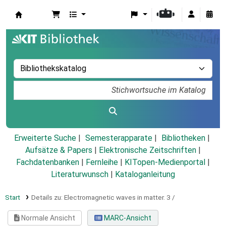
Koha
Erweiterte Suche
Semesterapparate
Bibliotheken
Aufsätze & Papers
|
Elektronische Zeitschriften
|
Fachdatenbanken
|
Fernleihe
|
KITopen-Medienportal
|
Literaturwunsch
|
Kataloganleitung
Start
Details zu:
Electromagnetic waves in matter.
3 /
Normale Ansicht
MARC-Ansicht