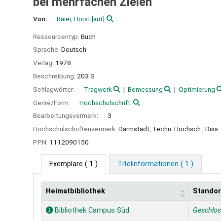
bei mehrfachen Zielen
Von:
Baier, Horst
[aut]
Ressourcentyp:
Buch
Sprache:
Deutsch
Verlag:
1978
Beschreibung:
203 S
Schlagwörter:
Tragwerk
Bemessung
Optimierung
Genre/Form:
Hochschulschrift
Bearbeitungsvermerk:
3
Hochschulschriftenvermerk:
Darmstadt, Techn. Hochsch., Diss.
PPN:
1112090150
Exemplare
( 1 )
Titelinformationen ( 1 )
Heimatbibliothek
Standor
Exemplare
Bibliothek Campus Süd
Geschlo