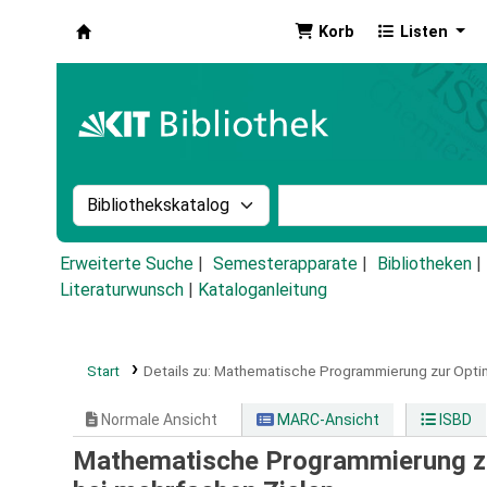
Korb
Listen
Koha
Suche im Katalog nach:
Stichwortsuche im Ka
Erweiterte Suche
Semesterapparate
Bibliotheken
Literaturwunsch
|
Kataloganleitung
Start
Details zu:
Mathematische Programmierung zur Optim
Normale Ansicht
MARC-Ansicht
ISBD
Mathematische Programmierung zu