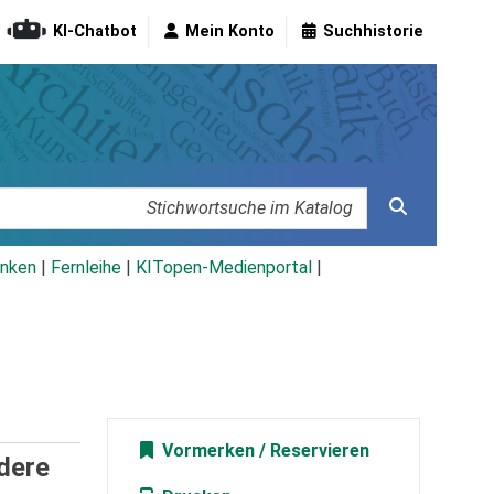
KI-Chatbot
Mein Konto
Suchhistorie
nken
|
Fernleihe
|
KITopen-Medienportal
|
Vormerken
dere