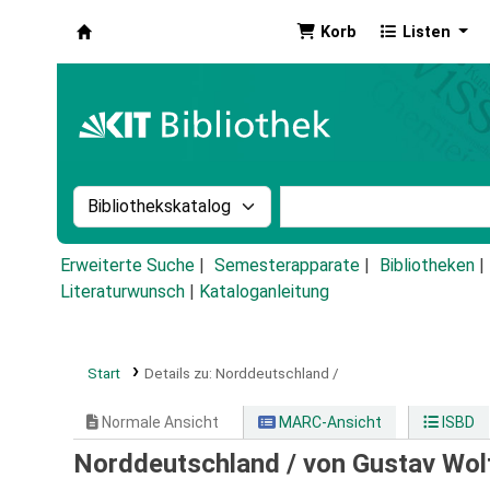
Korb
Listen
Koha
Suche im Katalog nach:
Stichwortsuche im Ka
Erweiterte Suche
Semesterapparate
Bibliotheken
Literaturwunsch
|
Kataloganleitung
Start
Details zu:
Norddeutschland /
Normale Ansicht
MARC-Ansicht
ISBD
Norddeutschland /
von Gustav Wol