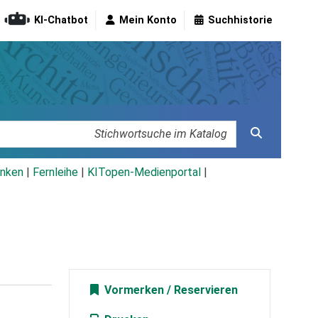
KI-Chatbot
Mein Konto
Suchhistorie
nken
|
Fernleihe
|
KITopen-Medienportal
|
Vormerken