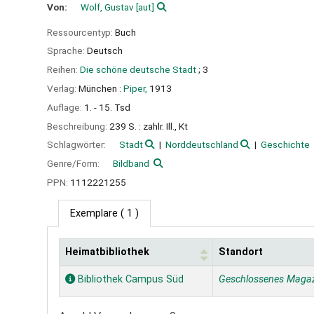
Von:
Wolf, Gustav
[aut]
Ressourcentyp:
Buch
Sprache:
Deutsch
Reihen:
Die schöne deutsche Stadt
; 3
Verlag:
München :
Piper,
1913
Auflage:
1. - 15. Tsd
Beschreibung:
239 S. : zahlr. Ill., Kt
Schlagwörter:
Stadt
Norddeutschland
Geschichte
Genre/Form:
Bildband
PPN:
1112221255
Exemplare
( 1 )
Heimatbibliothek
Standort
Exemplare
Bibliothek Campus Süd
Geschlossenes Maga