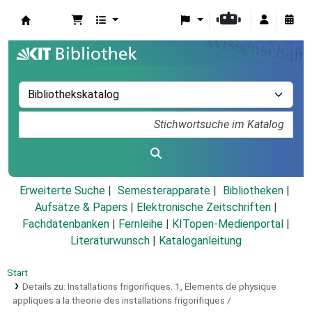
Koha
Erweiterte Suche
Semesterapparate
Bibliotheken
Aufsätze & Papers
|
Elektronische Zeitschriften
|
Fachdatenbanken
|
Fernleihe
|
KITopen-Medienportal
|
Literaturwunsch
|
Kataloganleitung
Start
Details zu:
Installations frigorifiques.
1,
Elements de physique
appliques a la theorie des installations frigorifiques /