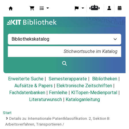
Koha
Erweiterte Suche
Semesterapparate
Bibliotheken
Aufsätze & Papers
|
Elektronische Zeitschriften
|
Fachdatenbanken
|
Fernleihe
|
KITopen-Medienportal
|
Literaturwunsch
|
Kataloganleitung
Start
Details zu:
Internationale Patentklassifikation.
2,
Sektion B:
Arbeitsverfahren, Transportieren /