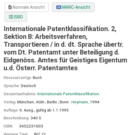
Normale Ansicht
MARC-Ansicht
ISBD
Internationale Patentklassifikation. 2,
Sektion B: Arbeitsverfahren,
Transportieren /
in d. dt. Sprache übertr.
vom Dt. Patentamt unter Beteiligung d.
Eidgenöss. Amtes für Geistiges Eigentum
u.d. Österr. Patentamtes
Ressourcentyp:
Buch
Sprache:
Deutsch
Gesamtaufnahme:
Internationale Patentklassifikation.
Verlag:
München ;
Köln ;
Berlin ;
Bonn :
Heymann,
1994
Auflage:
6. Ausg., gültig ab 1.1.1995
Beschreibung:
340 S
ISBN:
3452231003
Weitere Titel:
INT. CL