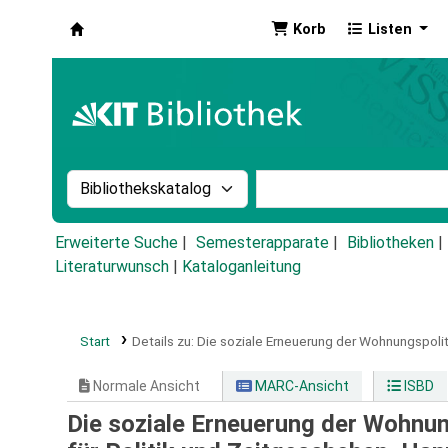
Korb
Listen
Koha
Suche im Katalog nach:
Stichwortsuche im Ka
Erweiterte Suche
Semesterapparate
Bibliotheken
Literaturwunsch
|
Kataloganleitung
Start
Details zu:
Die soziale Erneuerung der Wohnungspolit
Normale Ansicht
MARC-Ansicht
ISBD
Die soziale Erneuerung der Wohnun