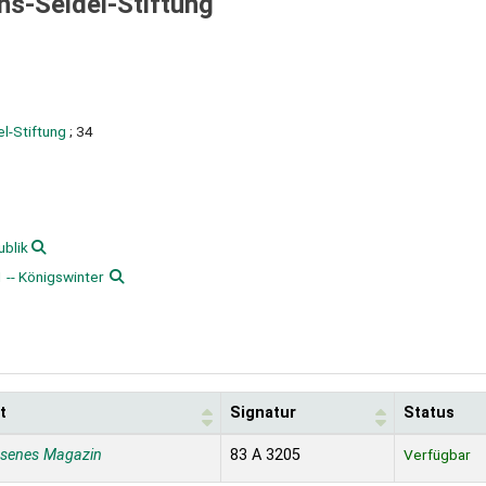
ns-Seidel-Stiftung
el-Stiftung
; 34
blik
 -- Königswinter
t
Signatur
Status
ssenes Magazin
83 A 3205
Verfügbar