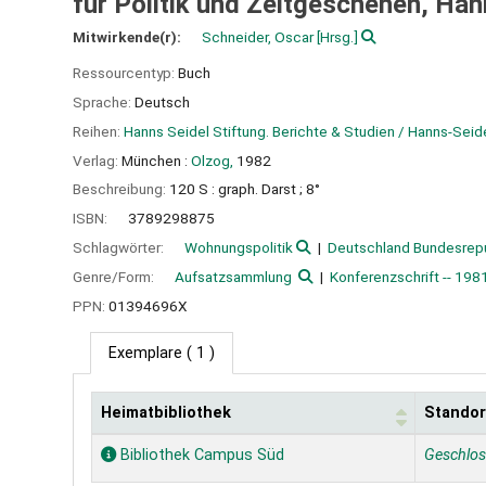
für Politik und Zeitgeschehen, Han
Mitwirkende(r):
Schneider, Oscar
[Hrsg.]
Ressourcentyp:
Buch
Sprache:
Deutsch
Reihen:
Hanns Seidel Stiftung. Berichte & Studien / Hanns-Seid
Verlag:
München :
Olzog,
1982
Beschreibung:
120 S : graph. Darst ; 8°
ISBN:
3789298875
Schlagwörter:
Wohnungspolitik
Deutschland Bundesrepu
Genre/Form:
Aufsatzsammlung
Konferenzschrift -- 1981
PPN:
01394696X
Exemplare
( 1 )
Heimatbibliothek
Standor
Exemplare
Bibliothek Campus Süd
Geschlo