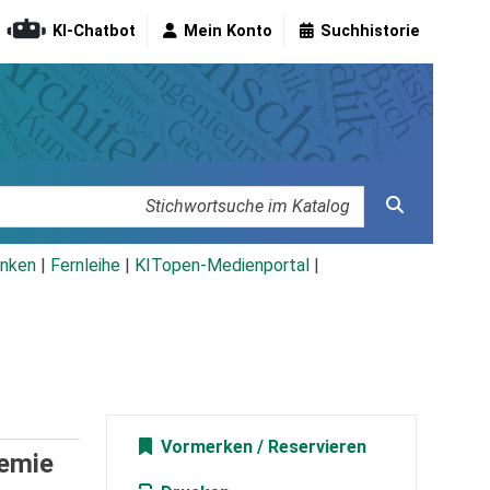
KI-Chatbot
Mein Konto
Suchhistorie
nken
|
Fernleihe
|
KITopen-Medienportal
|
Vormerken
demie