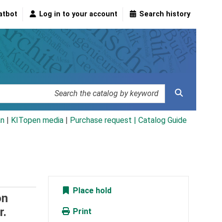
atbot
Log in to your account
Search history
an
|
KITopen media
|
Purchase request |
Catalog Guide
Place hold
on
r.
Print