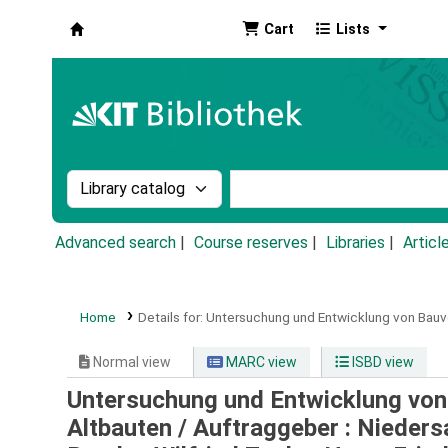
Cart
Lists
Koha online
Search the catalog by:
Search the catalog by k
Advanced search
Course reserves
Libraries
Articl
Home
Details for:
Untersuchung und Entwicklung von Bauve
Normal view
MARC view
ISBD view
Untersuchung und Entwicklung von
Altbauten /
Auftraggeber : Nieders