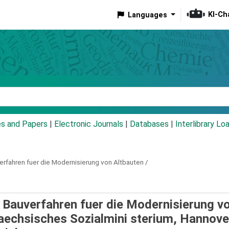
KI-Ch
Languages
eyword
es and Papers
|
Electronic Journals
|
Databases
|
Interlibrary Lo
rfahren fuer die Modernisierung von Altbauten /
 Bauverfahren fuer die Modernisierung v
aechsisches Sozialmini sterium, Hannove