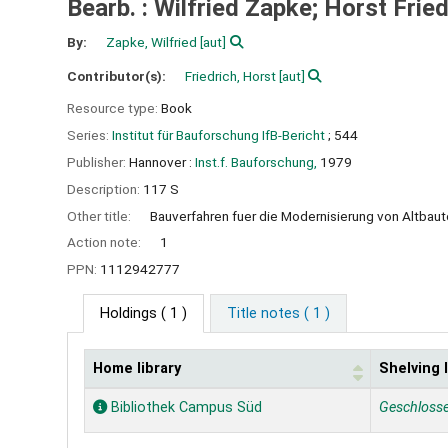
Bearb. : Wilfried Zapke; Horst Fried
By:
Zapke, Wilfried
[aut]
Contributor(s):
Friedrich, Horst
[aut]
Resource type:
Book
Series:
Institut für Bauforschung IfB-Bericht
; 544
Publisher:
Hannover :
Inst.f. Bauforschung,
1979
Description:
117 S
Other title:
Bauverfahren fuer die Modernisierung von Altbau
Action note:
1
PPN:
1112942777
Holdings
( 1 )
Title notes ( 1 )
Home library
Shelving 
Holdings
Bibliothek Campus Süd
Geschloss