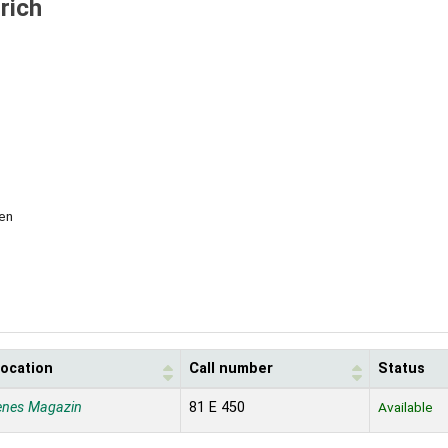
rich
ten
location
Call number
Status
enes Magazin
81 E 450
Available