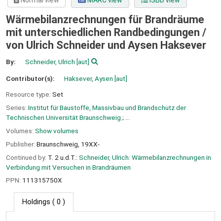
Normal view
MARC view
ISBD view
Wärmebilanzrechnungen für Brandräume
mit unterschiedlichen Randbedingungen /
von Ulrich Schneider und Aysen Haksever
By:
Schneider, Ulrich
[aut]
Contributor(s):
Haksever, Aysen
[aut]
Resource type:
Set
Series:
Institut für Baustoffe, Massivbau und Brandschutz der
Technischen Universität Braunschweig
; ...
Volumes:
Show volumes
Publisher:
Braunschweig,
19XX-
Continued by:
T. 2 u.d.T.:
Schneider, Ulrich: Wärmebilanzrechnungen in
Verbindung mit Versuchen in Brandräumen
PPN:
111315750X
Holdings
( 0 )