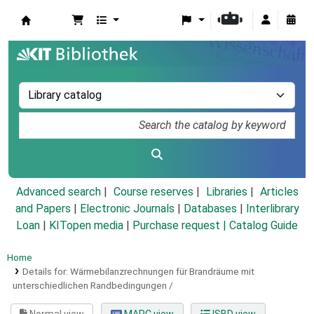
Koha online
Advanced search
Course reserves
Libraries
Articles
and Papers
|
Electronic Journals
|
Databases
|
Interlibrary
Loan
|
KITopen media
|
Purchase request |
Catalog Guide
Home
Details for:
Wärmebilanzrechnungen für Brandräume mit
unterschiedlichen Randbedingungen /