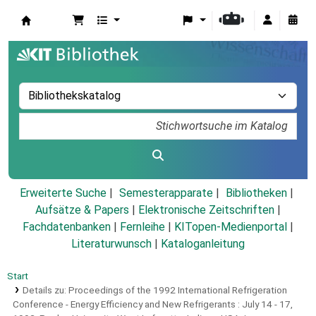
Koha
Erweiterte Suche
Semesterapparate
Bibliotheken
Aufsätze & Papers
|
Elektronische Zeitschriften
|
Fachdatenbanken
|
Fernleihe
|
KITopen-Medienportal
|
Literaturwunsch
|
Kataloganleitung
Start
Details zu:
Proceedings of the 1992 International Refrigeration
Conference - Energy Efficiency and New Refrigerants :
July 14 - 17,