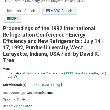
1992, Purdue University, West Lafayette, Indiana, USA /
Normale Ansicht
MARC-Ansicht
ISBD
Proceedings of the 1992 International
Refrigeration Conference - Energy
Efficiency and New Refrigerants : July 14 -
17, 1992, Purdue University, West
Lafayette, Indiana, USA /
ed. by David R.
Tree
Von:
International Refrigeration Conference
(1992 : West Lafayette, Ind.)
[aut]
Mitwirkende(r):
Tree, David R
[Hrsg.]
Ressourcentyp:
Gesamtaufnahme
Sprache:
Englisch
Bände:
Zeige Bände