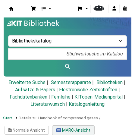
Koha
Erweiterte Suche
Semesterapparate
Bibliotheken
Aufsätze & Papers
|
Elektronische Zeitschriften
|
Fachdatenbanken
|
Fernleihe
|
KITopen-Medienportal
|
Literaturwunsch
|
Kataloganleitung
Start
Details zu:
Handbook of compressed gases /
Normale Ansicht
MARC-Ansicht