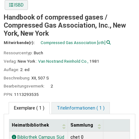
ISBD
Handbook of compressed gases /
Compressed Gas Association, Inc., New
York, New York
Mitwirkende(r):
Compressed Gas Association
[oth]
Ressourcentyp:
Buch
Verlag:
New York :
Van Nostrand Reinhold Co.,
1981
Auflage:
2. ed
Beschreibung:
XII, 507 S
Bearbeitungsvermerk:
2
PPN:
1113293535
Exemplare
( 1 )
Titelinformationen ( 1 )
Heimatbibliothek
Sammlung
Exemplare
Bibliothek Campus Süd
chet 0