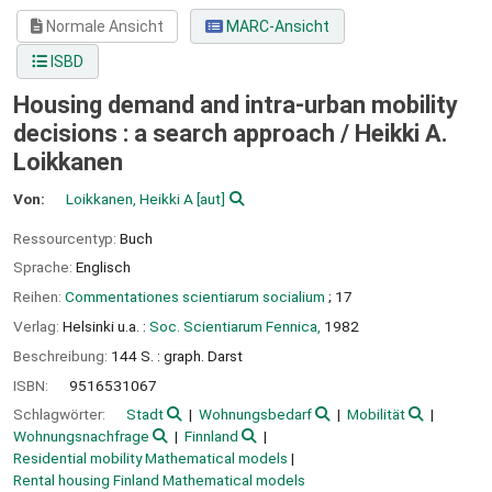
Normale Ansicht
MARC-Ansicht
ISBD
Housing demand and intra-urban mobility
decisions : a search approach /
Heikki A.
Loikkanen
Von:
Loikkanen, Heikki A
[aut]
Ressourcentyp:
Buch
Sprache:
Englisch
Reihen:
Commentationes scientiarum socialium
; 17
Verlag:
Helsinki u.a. :
Soc. Scientiarum Fennica,
1982
Beschreibung:
144 S. : graph. Darst
ISBN:
9516531067
Schlagwörter:
Stadt
Wohnungsbedarf
Mobilität
Wohnungsnachfrage
Finnland
Residential mobility Mathematical models
Rental housing Finland Mathematical models