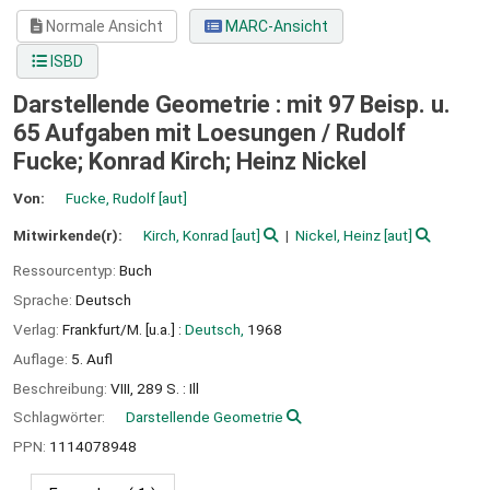
Normale Ansicht
MARC-Ansicht
ISBD
Darstellende Geometrie : mit 97 Beisp. u.
65 Aufgaben mit Loesungen /
Rudolf
Fucke; Konrad Kirch; Heinz Nickel
Von:
Fucke, Rudolf
[aut]
Mitwirkende(r):
Kirch, Konrad
[aut]
Nickel, Heinz
[aut]
Ressourcentyp:
Buch
Sprache:
Deutsch
Verlag:
Frankfurt/M. [u.a.] :
Deutsch,
1968
Auflage:
5. Aufl
Beschreibung:
VIII, 289 S. : Ill
Schlagwörter:
Darstellende Geometrie
PPN:
1114078948