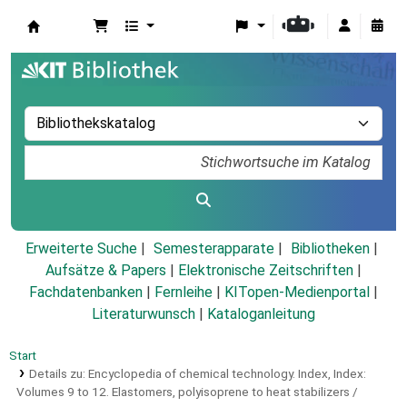
Koha
Erweiterte Suche
Semesterapparate
Bibliotheken
Aufsätze & Papers
|
Elektronische Zeitschriften
|
Fachdatenbanken
|
Fernleihe
|
KITopen-Medienportal
|
Literaturwunsch
|
Kataloganleitung
Start
Details zu:
Encyclopedia of chemical technology.
Index,
Index:
Volumes 9 to 12. Elastomers, polyisoprene to heat stabilizers /