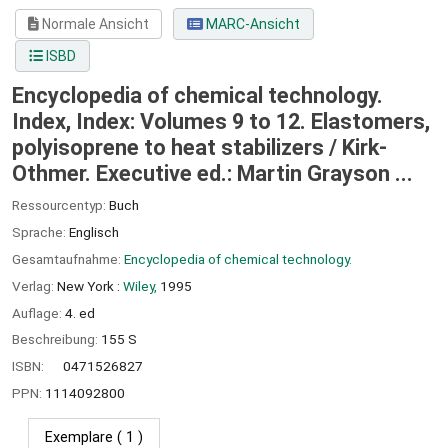
Normale Ansicht
MARC-Ansicht
ISBD
Encyclopedia of chemical technology.
Index, Index: Volumes 9 to 12. Elastomers,
polyisoprene to heat stabilizers /
Kirk-
Othmer. Executive ed.: Martin Grayson ...
Ressourcentyp:
Buch
Sprache:
Englisch
Gesamtaufnahme:
Encyclopedia of chemical technology.
Verlag:
New York :
Wiley,
1995
Auflage:
4. ed
Beschreibung:
155 S
ISBN:
0471526827
PPN:
1114092800
Exemplare
( 1 )