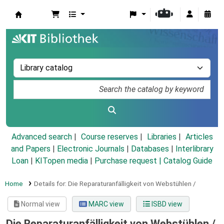
Koha online
Advanced search
Course reserves
Libraries
Articles
and Papers
|
Electronic Journals
|
Databases
|
Interlibrary
Loan
|
KITopen media
|
Purchase request |
Catalog Guide
Home
Details for:
Die Reparaturanfälligkeit von Webstühlen /
Normal view
MARC view
ISBD view
Die Reparaturanfälligkeit von Webstühlen /