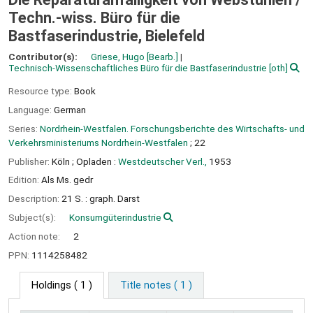
Techn.-wiss. Büro für die
Bastfaserindustrie, Bielefeld
Contributor(s):
Griese, Hugo
[Bearb.]
Technisch-Wissenschaftliches Büro für die Bastfaserindustrie
[oth]
Resource type:
Book
Language:
German
Series:
Nordrhein-Westfalen. Forschungsberichte des Wirtschafts- und
Verkehrsministeriums Nordrhein-Westfalen
; 22
Publisher:
Köln ;
Opladen :
Westdeutscher Verl.,
1953
Edition:
Als Ms. gedr
Description:
21 S. : graph. Darst
Subject(s):
Konsumgüterindustrie
Action note:
2
PPN:
1114258482
Holdings
( 1 )
Title notes ( 1 )