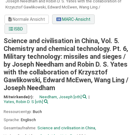
Joseph Needham and Robin D. S. Yates with the collaboration of
Krzysztof Gawlikowski, Edward McEwen, Wang Ling /
Normale Ansicht
MARC-Ansicht
ISBD
Science and civilisation in China, Vol. 5.
Chemistry and chemical technology. Pt. 6,
Military technology: missiles and sieges /
by Joseph Needham and Robin D. S. Yates
with the collaboration of Krzysztof
Gawlikowski, Edward McEwen, Wang Ling /
Joseph Needham
Mitwirkende(r):
Needham, Joseph
[oth]
Yates, Robin D. S
[oth]
Ressourcentyp:
Buch
Sprache:
Englisch
Gesamtaufnahme:
Science and civilisation in China,