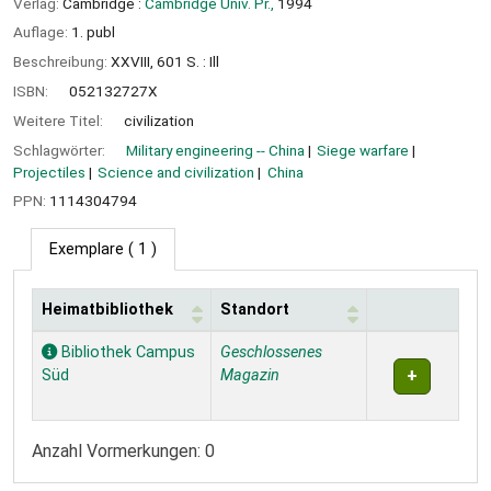
Verlag:
Cambridge :
Cambridge Univ. Pr.,
1994
Auflage:
1. publ
Beschreibung:
XXVIII, 601 S. : Ill
ISBN:
052132727X
Weitere Titel:
civilization
Schlagwörter:
Military engineering -- China
Siege warfare
Projectiles
Science and civilization
China
PPN:
1114304794
Exemplare
( 1 )
Heimatbibliothek
Standort
Exemplare
Bibliothek Campus
Geschlossenes
Süd
Magazin
Anzahl Vormerkungen: 0