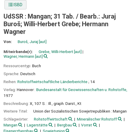
ISBD
UdSSR : Mangan; 31 Tab. /
Bearb.: Juraj
Buroš; Willi-Herbert Grebe; Hermann
Wagner
Von:
Buroš, Juraj
[aut]
Mitwirkende(r):
Grebe, Willi-Herbert
[aut]
Wagner, Hermann
[aut]
Ressourcentyp:
Buch
Sprache:
Deutsch
Reihen:
Rohstoffwirtschaftliche Länderberichte
; 14
Verlag:
Hannover :
Bundesanstalt für Geowissenschaften u. Rohstoffe,
1977
Beschreibung:
X, 107 S. : Ill., graph. Darst., Kt
Weitere Titel:
Union der Sozialistischen Sowjetrepubliken : Mangan
Schlagwörter:
Rohstoffwirtschaft
Mineralischer Rohstoff
Mangan
Lagerstätte
Bergbau
Vorrat
Eisenerzbergbau
Sowjetunion