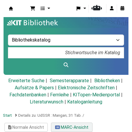
Koha
Erweiterte Suche
Semesterapparate
Bibliotheken
Aufsätze & Papers
|
Elektronische Zeitschriften
|
Fachdatenbanken
|
Fernleihe
|
KITopen-Medienportal
|
Literaturwunsch
|
Kataloganleitung
Start
Details zu:
UdSSR :
Mangan; 31 Tab. /
Normale Ansicht
MARC-Ansicht