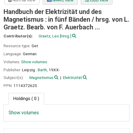
Normal view
MARC view
ISBD view
Handbuch der Elektrizität und des
Magnetismus : in fünf Bänden /
hrsg. von L.
Graetz. Bearb. von F. Auerbach ...
Contributor(s):
Graetz, Leo
[Hrsg.]
Resource type:
Set
Language:
German
Volumes:
Show volumes
Publisher:
Leipzig :
Barth,
19XX-
Subject(s):
Magnetismus
Elektrizität
PPN:
1114372625
Holdings
( 0 )
Show volumes