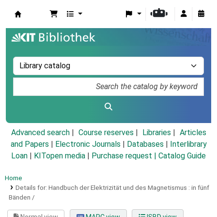
Koha online
Advanced search
Course reserves
Libraries
Articles
and Papers
|
Electronic Journals
|
Databases
|
Interlibrary
Loan
|
KITopen media
|
Purchase request |
Catalog Guide
Home
Details for:
Handbuch der Elektrizität und des Magnetismus :
in fünf
Bänden /