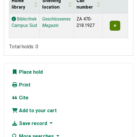
Home
Shelving
Call
library
location
number
Holdings
Bibliothek
Geschlossenes
ZA 470-
Campus Süd
Magazin
218.1927
Total holds: 0
Place hold
Print
Cite
Add to your cart
Save record
More searches