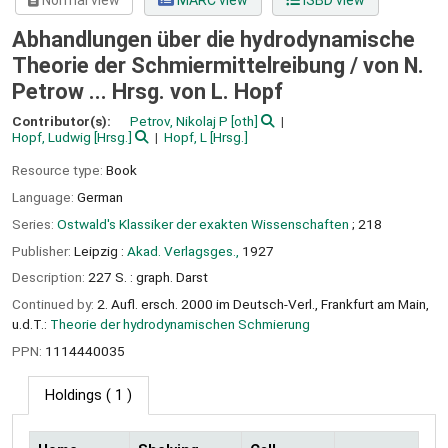
Normal view
MARC view
ISBD view
Abhandlungen über die hydrodynamische
Theorie der Schmiermittelreibung /
von N.
Petrow ... Hrsg. von L. Hopf
Contributor(s):
Petrov, Nikolaj P
[oth]
Hopf, Ludwig
[Hrsg.]
Hopf, L
[Hrsg.]
Resource type:
Book
Language:
German
Series:
Ostwald's Klassiker der exakten Wissenschaften
; 218
Publisher:
Leipzig :
Akad. Verlagsges.,
1927
Description:
227 S. : graph. Darst
Continued by:
2. Aufl. ersch. 2000 im Deutsch-Verl., Frankfurt am Main,
u.d.T.:
Theorie der hydrodynamischen Schmierung
PPN:
1114440035
Holdings
( 1 )