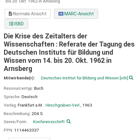
bis 20. Okt. 1962 in Arnsberg
Normale Ansicht
MARC-Ansicht
ISBD
Die Krise des Zeitalters der
Wissenschaften : Referate der Tagung des
Deutschen Instituts für Bildung und
Wissen vom 14. bis 20. Okt. 1962 in
Arnsberg
Mitwirkende(r):
Deutsches Institut für Bildung und Wissen
[oth]
Ressourcentyp:
Buch
Sprache:
Deutsch
Verlag:
Frankfurt a.M. :
Hirschgraben-Verl.,
1963
Beschreibung:
204 S
Genre/Form:
Konferenzschrift
PPN:
1114463337