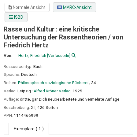
Normale Ansicht
MARC-Ansicht
ISBD
Rasse und Kultur : eine kritische
Untersuchung der Rassentheorien /
von
Friedrich Hertz
Von:
Hertz, Friedrich
[VerfasserIn]
Ressourcentyp:
Buch
Sprache:
Deutsch
Reihen:
Philosophisch-soziologische Bücherei
; 34
Verlag:
Leipzig :
Alfred Kröner Verlag,
1925
Auflage:
dritte, gänzlich neubearbeitete und vermehrte Auflage
Beschreibung:
XII, 426 Seiten
PPN:
1114466999
Exemplare
( 1 )