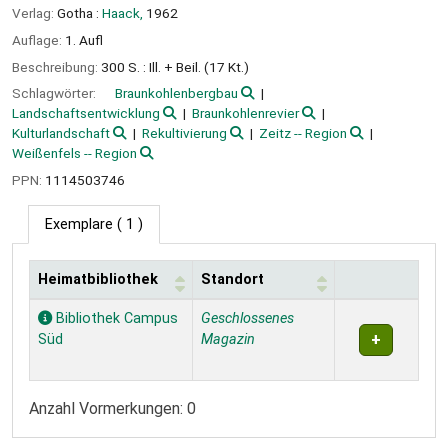
Verlag:
Gotha :
Haack,
1962
Auflage:
1. Aufl
Beschreibung:
300 S. : Ill. + Beil. (17 Kt.)
Schlagwörter:
Braunkohlenbergbau
Landschaftsentwicklung
Braunkohlenrevier
Kulturlandschaft
Rekultivierung
Zeitz -- Region
Weißenfels -- Region
PPN:
1114503746
Exemplare
( 1 )
Heimatbibliothek
Standort
Exemplare
Bibliothek Campus
Geschlossenes
Süd
Magazin
Anzahl Vormerkungen: 0