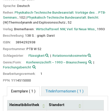
Sprache:
Deutsch
Reihen:
Physikalisch-Technische Bundesanstalt. Vorträge des ... PTB-
Seminars
; 102
|
Physikalisch-Technische Bundesanstalt. Bericht
.
(W)Thermodynamik und Explosionsschutz ; 52
Verlag:
Bremerhaven :
Wirtschaftsverl. NW, Verl. für Neue Wiss.,
1993
Beschreibung:
138 S. : graph. Darst
ISBN:
3894292938
Reportnummer:
PTB W 52
Schlagwörter:
Flüssigkeit
Rotationsviskosimetrie
Genre/Form:
Konferenzschrift -- 1993 -- Braunschweig
Forschungsbericht
Bearbeitungsvermerk:
1
PPN:
1114515000
Exemplare
( 1 )
Titelinformationen ( 1 )
Heimatbibliothek
Standort