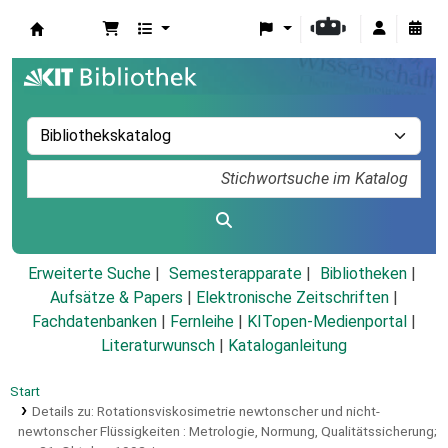
Koha
Erweiterte Suche
Semesterapparate
Bibliotheken
Aufsätze & Papers
|
Elektronische Zeitschriften
|
Fachdatenbanken
|
Fernleihe
|
KITopen-Medienportal
|
Literaturwunsch
|
Kataloganleitung
Start
Details zu:
Rotationsviskosimetrie newtonscher und nicht-
newtonscher Flüssigkeiten :
Metrologie, Normung, Qualitätssicherung;