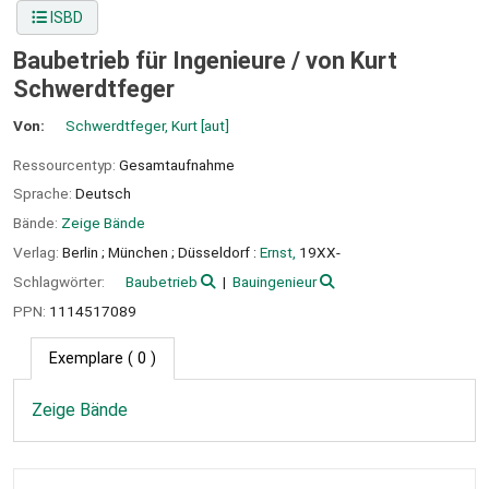
ISBD
Baubetrieb für Ingenieure /
von Kurt
Schwerdtfeger
Von:
Schwerdtfeger, Kurt
[aut]
Ressourcentyp:
Gesamtaufnahme
Sprache:
Deutsch
Bände:
Zeige Bände
Verlag:
Berlin ;
München ;
Düsseldorf :
Ernst,
19XX-
Schlagwörter:
Baubetrieb
Bauingenieur
PPN:
1114517089
Exemplare
( 0 )
Zeige Bände