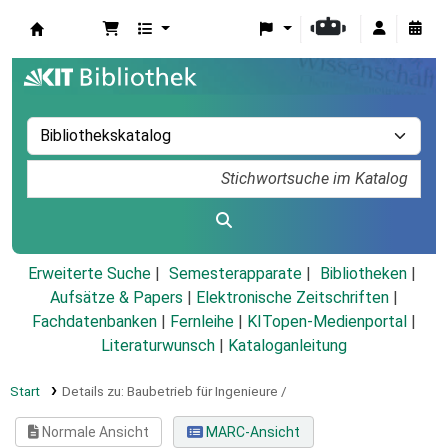
Koha
Erweiterte Suche
Semesterapparate
Bibliotheken
Aufsätze & Papers
|
Elektronische Zeitschriften
|
Fachdatenbanken
|
Fernleihe
|
KITopen-Medienportal
|
Literaturwunsch
|
Kataloganleitung
Start
Details zu:
Baubetrieb für Ingenieure /
Normale Ansicht
MARC-Ansicht