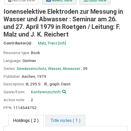
Normal view
MARC view
ISBD view
Ionenselektive Elektroden zur Messung in
Wasser und Abwasser : Seminar am 26.
und 27. April 1979 in Roetgen /
Leitung: F.
Malz und J. K. Reichert
Contributor(s):
Malz, Franz
[oth]
Resource type:
Book
Language:
German
Series:
Gewässerschutz, Wasser, Abwasser
; 39
Publisher:
Aachen,
1979
Description:
III, 295 S. : Ill., graph. Darst
Genre/Form:
Konferenzschrift
Action note:
2
PPN:
1114544752
Holdings
( 2 )
Title notes ( 1 )