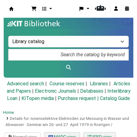
Koha online
Advanced search
Course reserves
Libraries
Articles
and Papers
|
Electronic Journals
|
Databases
|
Interlibrary
Loan
|
KITopen media
|
Purchase request |
Catalog Guide
Home
Details for:
Ionenselektive Elektroden zur Messung in Wasser und
Abwasser :
Seminar am 26. und 27. April 1979 in Roetgen /